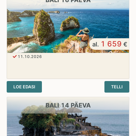
1 659
al.
€
11.10.2026
LOE EDASI
TELLI
BALI 14 PÄEVA