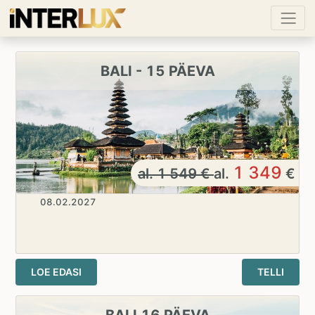
BALI - 15 PÄEVA
1 349
al.
1 549
€
al.
€
08.02.2027
LOE EDASI
TELLI
BALI 16 PÄEVA