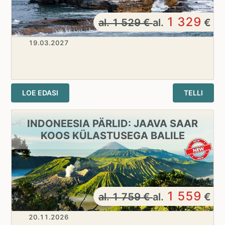
1 329
al.
1 529
€
al.
€
19.03.2027
LOE EDASI
TELLI
INDONEESIA PÄRLID: JAAVA SAAR
KOOS KÜLASTUSEGA BALILE
1 559
al.
1 759
€
al.
€
20.11.2026