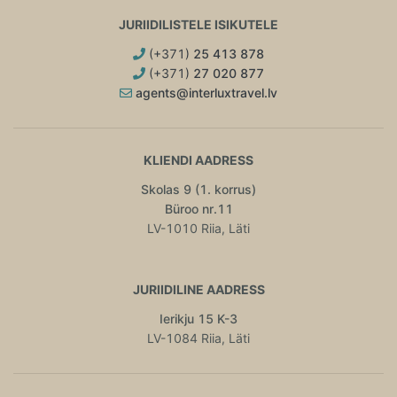
JURIIDILISTELE ISIKUTELE
(+371)
25 413 878
(+371)
27 020 877
agents@interluxtravel.lv
KLIENDI AADRESS
Skolas 9 (1. korrus)
Büroo nr.11
LV-1010 Riia, Läti
JURIIDILINE AADRESS
Ierikju 15 K-3
LV-1084 Riia, Läti