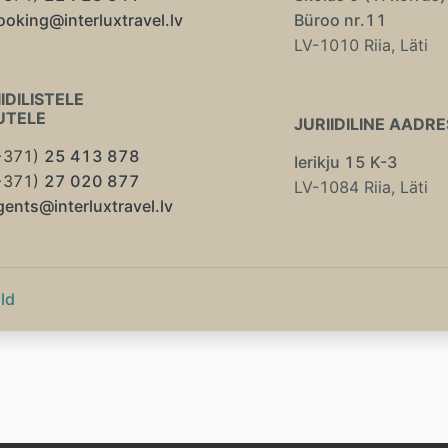
ooking@interluxtravel.lv
Büroo nr.11
LV-1010 Riia, Läti
IDILISTELE
KUTELE
JURIIDILINE AADRE
+371)
25 413 878
Ierikju 15 K-3
+371)
27 020 877
LV-1084 Riia, Läti
gents@interluxtravel.lv
ld