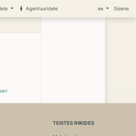
dele
Agentuuridele
ee
Sisene
eeri
TEISTES RIIKIDES