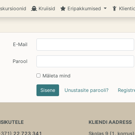
skursioonid
Kruiisid
Eripakkumised
Klienti
E-Mail
Parool
Mäleta mind
Sisene
Unustasite parooli?
Registr
ISIKUTELE
KLIENDI AADRESS
+371)
22 723 341
Skolas 9 (1. korrus)