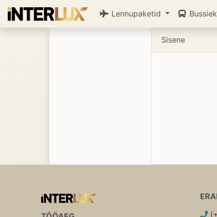
Lennupaketid
Bussiek
Sisene
ERA
(
TÖÖAEG