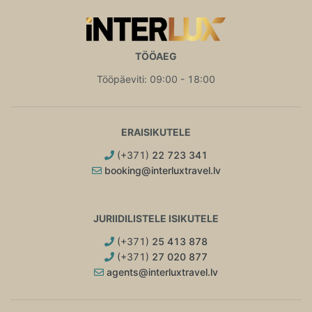
TÖÖAEG
Tööpäeviti: 09:00 - 18:00
ERAISIKUTELE
(+371)
22 723 341
booking@interluxtravel.lv
JURIIDILISTELE ISIKUTELE
(+371)
25 413 878
(+371)
27 020 877
agents@interluxtravel.lv