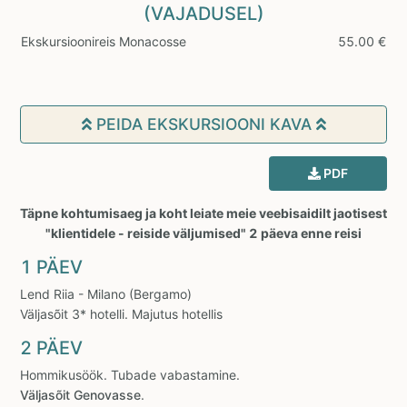
(VAJADUSEL)
Ekskursioonireis Monacosse
55.00 €
PEIDA EKSKURSIOONI KAVA
PDF
Täpne kohtumisaeg ja koht leiate meie veebisaidilt jaotisest
"klientidele - reiside väljumised" 2 päeva enne reisi
1 PÄEV
Lend Riia - Milano (Bergamo)
Väljasõit 3* hotelli. Majutus hotellis
2 PÄEV
Hommikusöök. Tubade vabastamine.
Väljasõit Genovasse
.