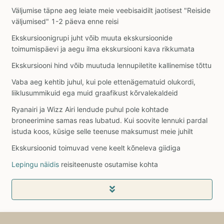
Väljumise täpne aeg leiate meie veebisaidilt jaotisest "Reiside
väljumised" 1-2 päeva enne reisi
Ekskursioonigrupi juht võib muuta ekskursioonide
toimumispäevi ja aegu ilma ekskursiooni kava rikkumata
Ekskursiooni hind võib muutuda lennupiletite kallinemise tõttu
Vaba aeg kehtib juhul, kui pole ettenägematuid olukordi,
liiklusummikuid ega muid graafikust kõrvalekaldeid
Ryanairi ja Wizz Airi lendude puhul pole kohtade
broneerimine samas reas lubatud. Kui soovite lennuki pardal
istuda koos, küsige selle teenuse maksumust meie juhilt
Ekskursioonid toimuvad vene keelt kõneleva giidiga
Lepingu näidis
reisiteenuste osutamise kohta