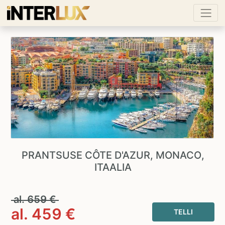
PRANTSUSE CÔTE D'AZUR, MONACO,
ITAALIA
al.
659
€
al.
459
€
TELLI