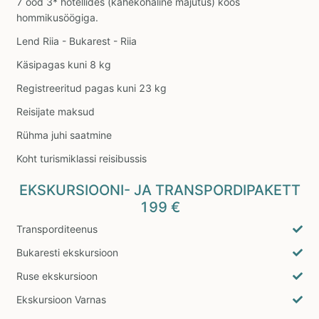
7 ööd 3* hotellides (kahekohaline majutus) koos
hommikusöögiga.
Lend Riia - Bukarest - Riia
Käsipagas kuni 8 kg
Registreeritud pagas kuni 23 kg
Reisijate maksud
Rühma juhi saatmine
Koht turismiklassi reisibussis
EKSKURSIOONI- JA TRANSPORDIPAKETT
199 €
Transporditeenus
Bukaresti ekskursioon
Ruse ekskursioon
Ekskursioon Varnas