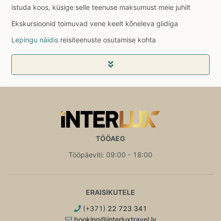
istuda koos, küsige selle teenuse maksumust meie juhilt
Ekskursioonid toimuvad vene keelt kõneleva giidiga
Lepingu näidis
reisiteenuste osutamise kohta
TÖÖAEG
Tööpäeviti: 09:00 - 18:00
ERAISIKUTELE
(+371)
22 723 341
booking@interluxtravel.lv