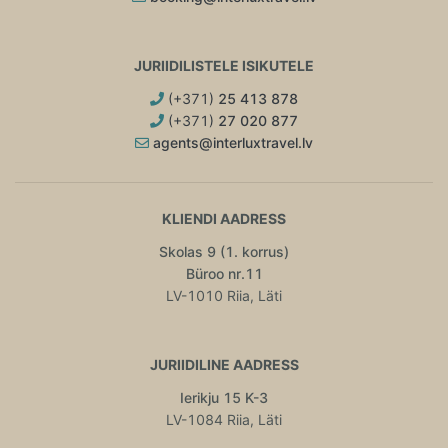
JURIIDILISTELE ISIKUTELE
(+371)
25 413 878
(+371)
27 020 877
agents@interluxtravel.lv
KLIENDI AADRESS
Skolas 9 (1. korrus)
Büroo nr.11
LV-1010 Riia, Läti
JURIIDILINE AADRESS
Ierikju 15 K-3
LV-1084 Riia, Läti