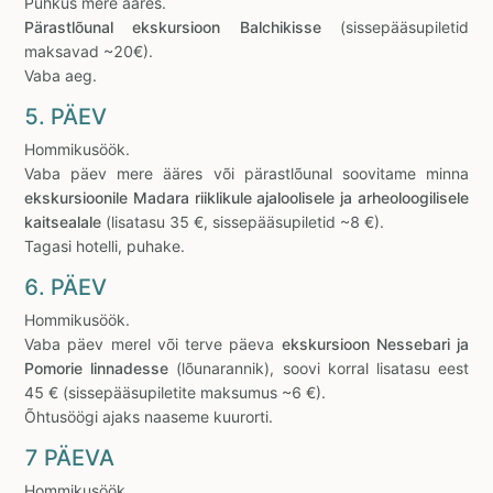
Puhkus mere ääres.
Pärastlõunal ekskursioon Balchikisse
(sissepääsupiletid
maksavad ~20€).
Vaba aeg.
5. PÄEV
Hommikusöök.
Vaba päev mere ääres või pärastlõunal soovitame minna
ekskursioonile Madara riiklikule ajaloolisele ja arheoloogilisele
kaitsealale
(lisatasu 35 €, sissepääsupiletid ~8 €).
Tagasi hotelli, puhake.
6. PÄEV
Hommikusöök.
Vaba päev merel või terve päeva
ekskursioon Nessebari ja
Pomorie linnadesse
(lõunarannik), soovi korral lisatasu eest
45 € (sissepääsupiletite maksumus ~6 €).
Õhtusöögi ajaks naaseme kuurorti.
7 PÄEVA
Hommikusöök.