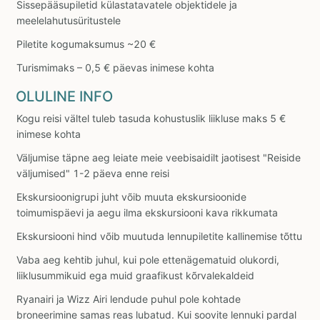
Sissepääsupiletid külastatavatele objektidele ja
meelelahutusüritustele
Piletite kogumaksumus ~20 €
Turismimaks – 0,5 € päevas inimese kohta
OLULINE INFO
Kogu reisi vältel tuleb tasuda kohustuslik liikluse maks 5 €
inimese kohta
Väljumise täpne aeg leiate meie veebisaidilt jaotisest "Reiside
väljumised" 1-2 päeva enne reisi
Ekskursioonigrupi juht võib muuta ekskursioonide
toimumispäevi ja aegu ilma ekskursiooni kava rikkumata
Ekskursiooni hind võib muutuda lennupiletite kallinemise tõttu
Vaba aeg kehtib juhul, kui pole ettenägematuid olukordi,
liiklusummikuid ega muid graafikust kõrvalekaldeid
Ryanairi ja Wizz Airi lendude puhul pole kohtade
broneerimine samas reas lubatud. Kui soovite lennuki pardal